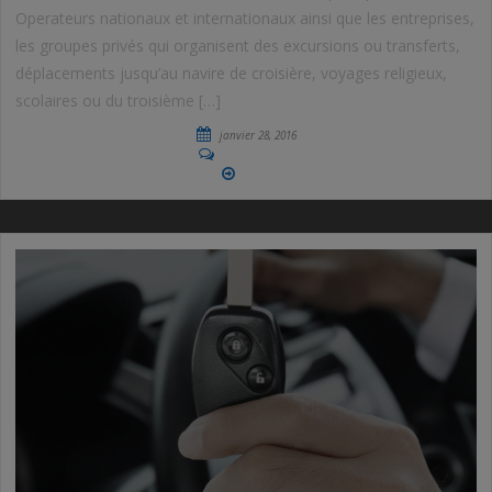
Operateurs nationaux et internationaux ainsi que les entreprises,
les groupes privés qui organisent des excursions ou transferts,
déplacements jusqu’au navire de croisière, voyages religieux,
scolaires ou du troisième […]
janvier 28, 2016
No Comments
More