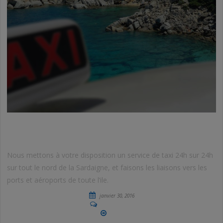
SERVICE TAXI
Nous mettons à votre disposition un service de taxi 24h sur 24h
sur tout le nord de la Sardaigne, et faisons les liaisons vers les
ports et aéroports de toute l’ile.
janvier 30, 2016
No Comments
More