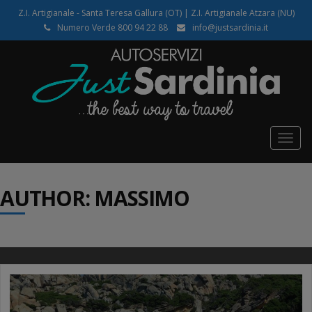
Z.I. Artigianale - Santa Teresa Gallura (OT) | Z.I. Artigianale Atzara (NU)
Numero Verde 800 94 22 88
info@justsardinia.it
Togg
navig
AUTHOR:
MASSIMO