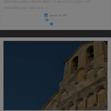
splendide petite calèche dites « Calessino piaggio » est
disponible pour faire un […]
janvier 24, 2016
No Comments
More