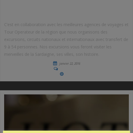
EXCURSIONS
C’est en collaboration avec les meilleures agences de voyages et
Tour Operateur de la région que nous organisons des
excursions, circuits nationaux et internationaux avec transfert de
9 à 54 personnes. Nos excursions vous feront visiter les
merveilles de la Sardaigne, ses villes, son histoire.
janvier 22, 2016
No Comments
More