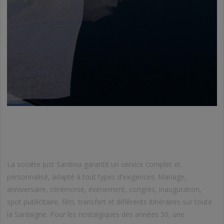
LOCATION DE VÉHICULE POUR LES
CÉRÉMONIES
La sociéte Just Sardinia garantit un service complet et
personnalisé, adapté à tout types d’exigences: Mariage,
anniversaire, cérémonie, événement, congrès, inauguration,
spot publicitaire, film, transfert et différents itinéraires sur toute
la Sardaigne. Pour les nostalgiques des années 50, une