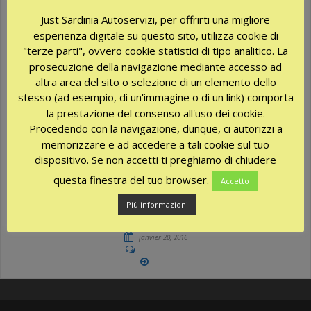
Just Sardinia Autoservizi, per offrirti una migliore
esperienza digitale su questo sito, utilizza cookie di
"terze parti", ovvero cookie statistici di tipo analitico. La
prosecuzione della navigazione mediante accesso ad
altra area del sito o selezione di un elemento dello
stesso (ad esempio, di un'immagine o di un link) comporta
la prestazione del consenso all'uso dei cookie.
CENTRE DE SERVICE
Procedendo con la navigazione, dunque, ci autorizzi a
memorizzare e ad accedere a tali cookie sul tuo
dispositivo. Se non accetti ti preghiamo di chiudere
Notre société, avec la collaboration des professionnels du
questa finestra del tuo browser.
secteur, s’occupe aussi de la gestion d’autre service utile pour
Accetto
satisfaire toutes les exigences et ainsi garantir des vacances
Più informazioni
sans préoccupations.brand cialis overnight
janvier 20, 2016
No Comments
More