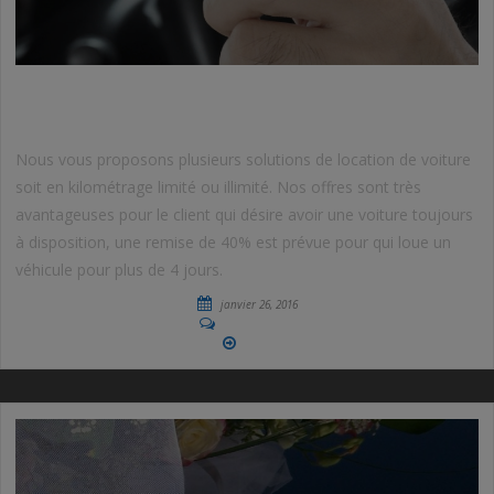
LOCATION DE VOITURE
Nous vous proposons plusieurs solutions de location de voiture
soit en kilométrage limité ou illimité. Nos offres sont très
avantageuses pour le client qui désire avoir une voiture toujours
à disposition, une remise de 40% est prévue pour qui loue un
véhicule pour plus de 4 jours.
janvier 26, 2016
No Comments
More