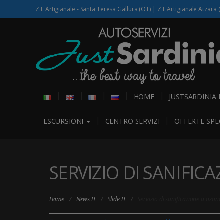
Z.I. Artigianale - Santa Teresa Gallura (OT) | Z.I. Artigianale Atzara 
HOME
JUSTSARDINIA
ESCURSIONI
CENTRO SERVIZI
OFFERTE SPEC
SERVIZIO DI SANIFIC
Home
/
News IT
/
Slide IT
/
Servizio di sanificazione a ozon