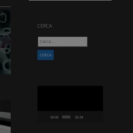
CERCA
Ricerca
per:
Video
Player
00:00
02:34