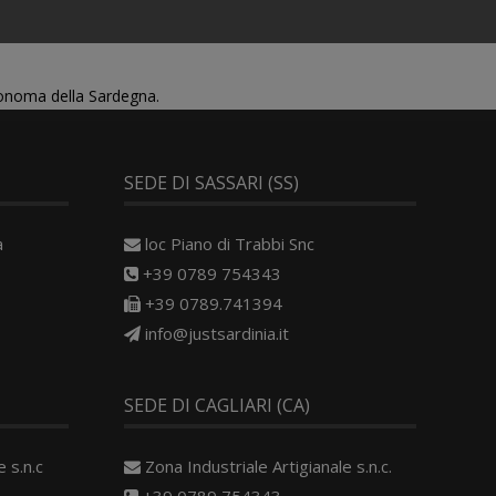
tonoma della Sardegna.
SEDE DI SASSARI (SS)
a
loc Piano di Trabbi Snc
+39 0789 754343
+39 0789.741394
info@justsardinia.it
SEDE DI CAGLIARI (CA)
 s.n.c
Zona Industriale Artigianale s.n.c.