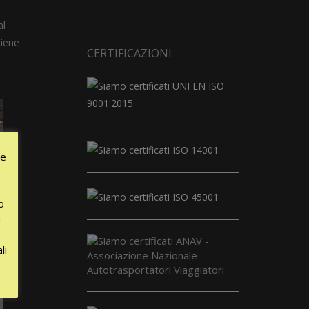
al
tiene
CERTIFICAZIONI
le
o
a
li