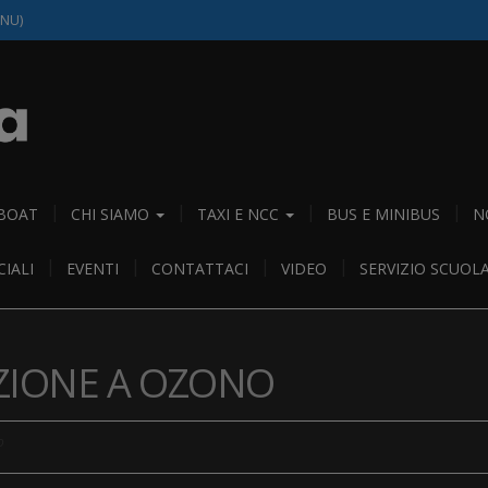
(NU)
 BOAT
CHI SIAMO
TAXI E NCC
BUS E MINIBUS
N
IALI
EVENTI
CONTATTACI
VIDEO
SERVIZIO SCUOL
AZIONE A OZONO
o