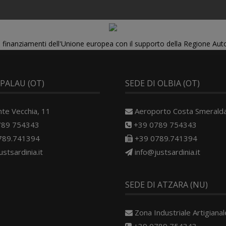
di finanziamenti dell'Unione europea con il supporto della Regione Au
 PALAU (OT)
SEDE DI OLBIA (OT)
nte Vecchia, 11
Aeroporto Costa Smerald
789 754343
+39 0789 754343
789.741394
+39 0789.741394
ustsardinia.it
info@justsardinia.it
SEDE DI ATZARA (NU)
Zona Industriale Artigianale