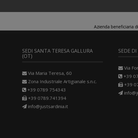
Azienda beneficiaria 
SEDI SANTA TERESA GALLURA
SEDE DI
(OT)
Via Fo
Via Maria Teresa, 60
+39 0
Zona Industriale Artigianale s.n.c.
+39 0
+39 0789 754343
info@j
+39 0789.741394
info@justsardinia.it