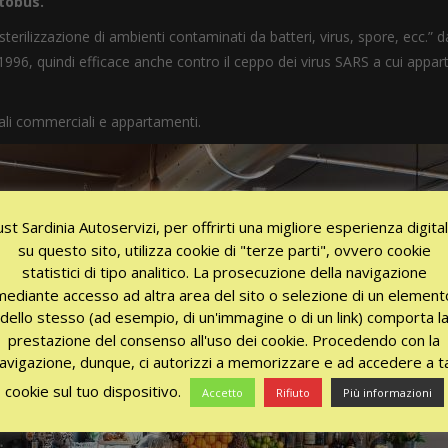
tobus.
terilizzazione di ambienti contaminati da batteri, virus, spore, ecc.” d
 1996, quindi efficace anche contro il ceppo dei virus SARS a cui appar
cali commerciali e appartamenti.
ust Sardinia Autoservizi, per offrirti una migliore esperienza digita
su questo sito, utilizza cookie di "terze parti", ovvero cookie
statistici di tipo analitico. La prosecuzione della navigazione
mediante accesso ad altra area del sito o selezione di un element
dello stesso (ad esempio, di un'immagine o di un link) comporta l
prestazione del consenso all'uso dei cookie. Procedendo con la
avigazione, dunque, ci autorizzi a memorizzare e ad accedere a ta
cookie sul tuo dispositivo.
Accetto
Rifiuto
Più informazioni